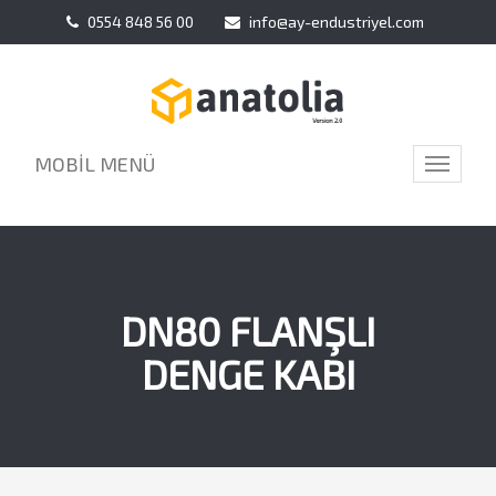
0554 848 56 00
info@ay-endustriyel.com
MOBİL MENÜ
Toggle
navigati
DN80 FLANŞLI
DENGE KABI