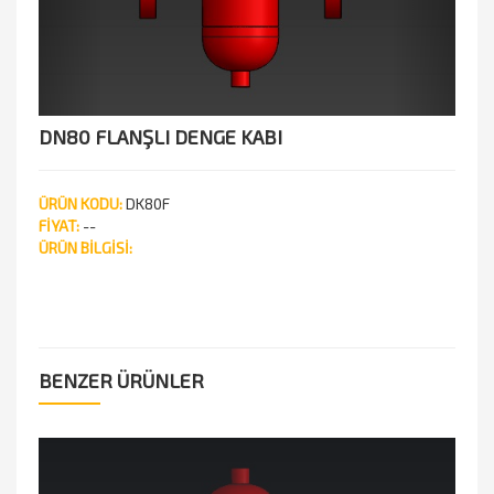
DN80 FLANŞLI DENGE KABI
ÜRÜN KODU:
DK80F
FİYAT:
--
ÜRÜN BİLGİSİ:
BENZER ÜRÜNLER