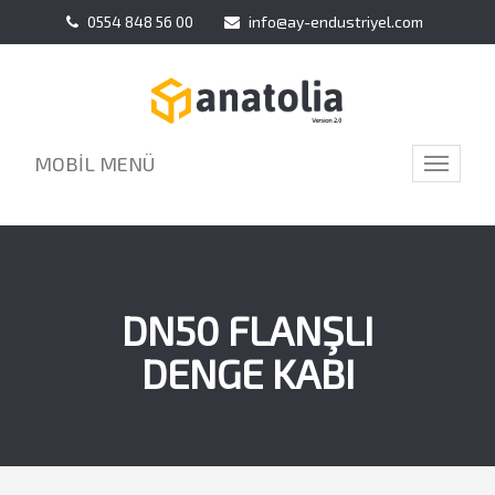
0554 848 56 00
info@ay-endustriyel.com
MOBİL MENÜ
Toggle
navigati
DN50 FLANŞLI
DENGE KABI